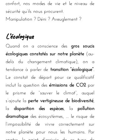
confort, nos modes de vie et le niveau de 
sécurité qu’ils nous procurent. 
Manipulation ? Déni ? Aveuglement ?
L’écologique
Quand on a conscience des 
gros soucis 
écologiques constatés sur notre planète
 (au-
delà du changement climatique), on a 
tendance à parler de 
transition “écologique”
. 
Le constat de départ pour ce qualificatif 
inclut la question des 
émissions de CO2
 par 
le prisme de “sauver le climat”, auquel 
s’ajoute la 
perte vertigineuse de biodiversité
, 
la 
disparition des espèces
, la 
pollution 
dramatique
 des écosystèmes, ... le risque de 
l’impossibilité de vivre correctement sur 
notre planète pour nous les humains. Par 
contre, le point d’arrivée de ce type de 