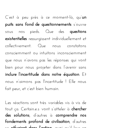
C’est à peu près à ce moment-là, qu’
un 
puits sans fond de questionnements
 s’ouvre 
sous nos pieds. Que des 
questions 
existentielles
 ressurgissent individuellement et 
collectivement. Que nous constatons 
consciemment ou intuitons inconsciemment 
que nous n’avons pas les réponses qui vont 
bien pour nous projeter dans l’avenir sans 
inclure l’incertitude dans notre équation
. Et 
nous n’aimons pas l'incertitude ! Elle nous 
fait peur, et c’est bien humain.
Les réactions sont très variables vis à vis de 
tout ça. Certain.e.s vont s’atteler à 
chercher 
des solutions
, d’autres à
 comprendre nos 
fondements profond de civilisation
, d’autres 
se 
réfugient dans l’action
 -quoi qu’il leur en 