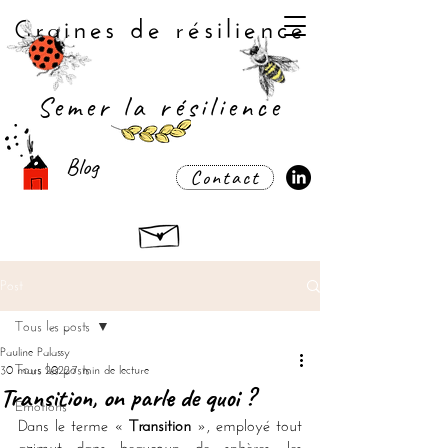
Graines de résilience
Semer la résilience
Blog
Contact
Post
Tous les posts
Pauline Palassy
Tous les posts
30 mars 2022
7 min de lecture
Transition, on parle de quoi ?
Emotions
Dans le terme « 
Transition
 », employé tout 